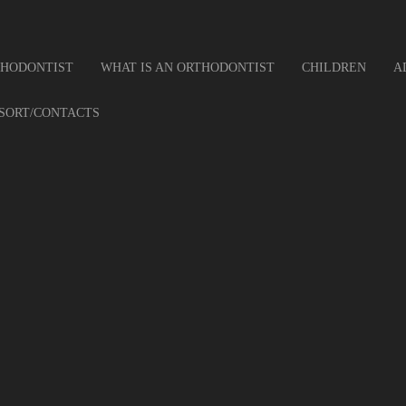
THODONTIST
WHAT IS AN ORTHODONTIST
CHILDREN
A
SORT/CONTACTS