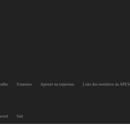
balho
Estatutos
Apesort na imprensa
Lista dos membros da APE
sword
Sair