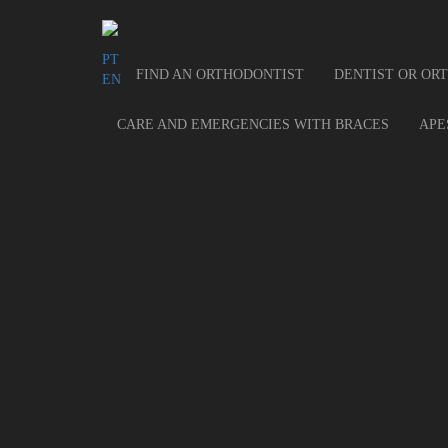
PRIVATE AREA | LOGIN
APO - Portuguese Orthodontic Association
PT
PT
EN
FIND AN ORTHODONTIST
DENTIST OR OR
EN
FIND AN ORTHODONTIST
CARE AND EMERGENCIES WITH BRACES
APE
DENTIST OR ORTHODONTIST?
WHAT IS AN ORTHODONTIST?
CHILDREN
ADULTS
MORE
faq’s
care and emergencies with braces
contacts