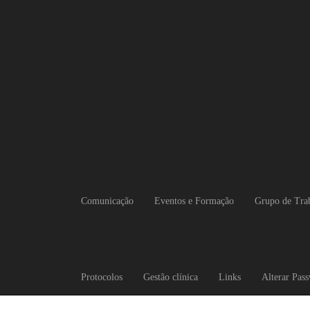
Comunicação
Eventos e Formação
Grupo de Tra
Protocolos
Gestão clínica
Links
Alterar Pas